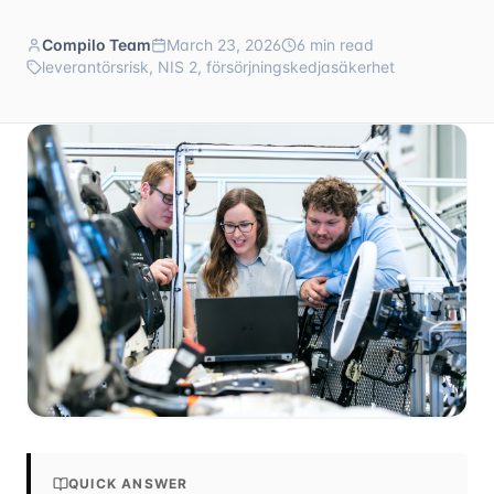
Compilo Team
March 23, 2026
6
min read
leverantörsrisk, NIS 2, försörjningskedjasäkerhet
QUICK ANSWER