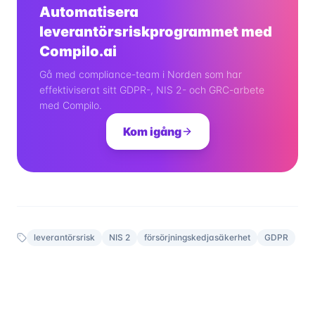
Automatisera
leverantörsriskprogrammet med
Compilo.ai
Gå med compliance-team i Norden som har
effektiviserat sitt GDPR-, NIS 2- och GRC-arbete
med Compilo.
Kom igång
leverantörsrisk
NIS 2
försörjningskedjasäkerhet
GDPR